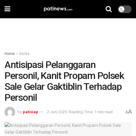
Home
Berita
Antisipasi Pelanggaran
Personil, Kanit Propam Polsek
Sale Gelar Gaktiblin Terhadap
Personil
A
by
patisiap
2 Juni 2025
Reading Time: 1 min read
A