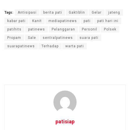
Tags:
Antisipasi
berita pati
Gaktiblin
Gelar
jateng
kabar pati
Kanit
mediapatinews
pati
pati hari ini
patihits
patinews
Pelanggaran
Personil
Polsek
Propam
Sale
sentralpatinews
suara pati
suarapatinews
Terhadap
warta pati
patisiap