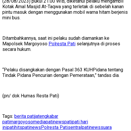
(28/08/2023) pukul 21.00 WIB, diketahui pelaku mengambil
Kotak Amal Masjid At-Taqwa yang terletak di sebelah kanan
pintu masuk dengan menggunakan mobil warna hitam berjenis
mini bus.
Ditambahkannya, saat ini pelaku sudah diamankan ke
Mapolsek Margoyoso
Polresta Pati
selanjutnya di proses
secara hukum.
“Pelaku disangkakan dengan Pasal 363 KUHPidana tentang
Tindak Pidana Pencurian dengan Pemerataan,” tandas dia.
(pn/ dok Humas Resta Pati)
Tags:
berita pati
jateng
kabar
pati
margoyoso
mediapatinews
pati
pati hari
ini
patihits
patinews
Polresta Pati
sentralpatinews
suara