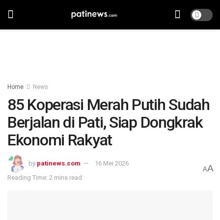
Home
News
85 Koperasi Merah Putih Sudah
Berjalan di Pati, Siap Dongkrak
Ekonomi Rakyat
by
patinews.com
16 Mei 2026
A
A
Reading Time: 2 mins read