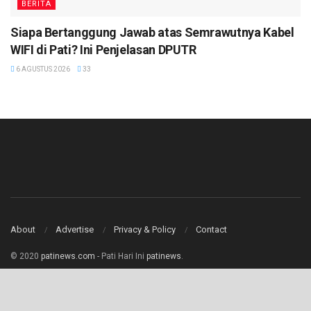
BERITA
Siapa Bertanggung Jawab atas Semrawutnya Kabel
WIFI di Pati? Ini Penjelasan DPUTR
6 AGUSTUS 2026
33
About
Advertise
Privacy & Policy
Contact
© 2020
patinews.com
- Pati Hari Ini
patinews
.