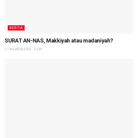
BERITA
SURAT AN-NAS, Makkiyah atau madaniyah?
7 AGUSTUS 2026
234