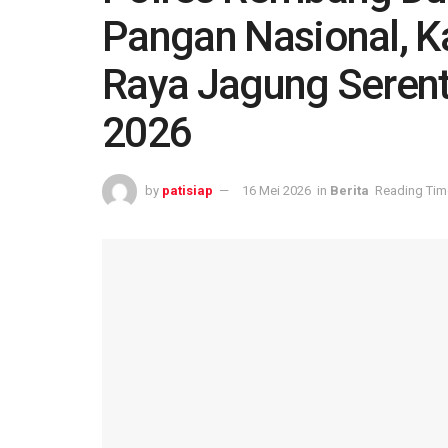
Pangan Nasional, K
Raya Jagung Serenta
2026
by
patisiap
16 Mei 2026
in
Berita
Reading Time