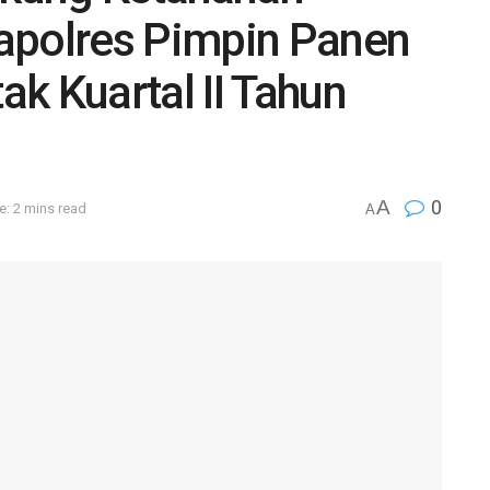
apolres Pimpin Panen
k Kuartal II Tahun
A
0
: 2 mins read
A