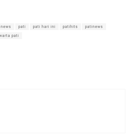
inews
pati
pati hari ini
patihits
patinews
warta pati