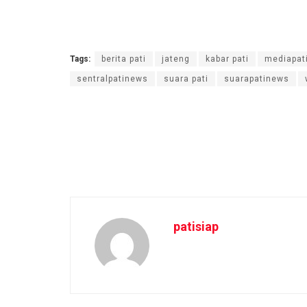
Tags:
berita pati
jateng
kabar pati
mediapat
sentralpatinews
suara pati
suarapatinews
patisiap