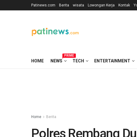
Patinews.com
Berita
wisata
Lowongan Kerja
Kontak
Y
PRIME
HOME
NEWS
TECH
ENTERTAINMENT
Home
Berita
Polres Rembang Du