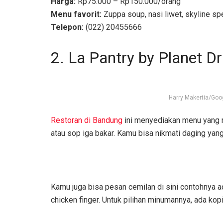
Harga:
Rp75.000 – Rp150.000/orang
Menu favorit:
Zuppa soup, nasi liwet, skyline sp
Telepon:
(022) 20455666
2. La Pantry by Planet Dr
Harry Makertia/Goo
Restoran di Bandung
ini menyediakan menu yang me
atau sop iga bakar. Kamu bisa nikmati daging yan
Kamu juga bisa pesan cemilan di sini contohnya ad
chicken finger. Untuk pilihan minumannya, ada kopi,