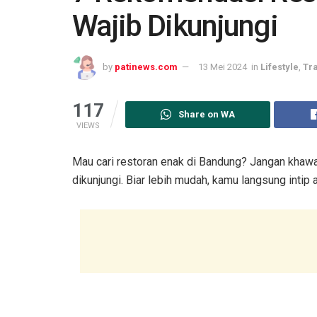
Wajib Dikunjungi
by
patinews.com
13 Mei 2024
in
Lifestyle
,
Tr
117
Share on WA
VIEWS
Mau cari restoran enak di Bandung? Jangan khawat
dikunjungi. Biar lebih mudah, kamu langsung intip ar