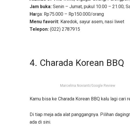
Jam buka:
Senin – Jumat, pukul 10.00 – 21.00; S
Ha
rga: Rp75.000 – Rp150.000/orang
Menu favorit:
Karedok, sayur asem, nasi liwet
Telepon:
(022) 2787915
4. Charada Korean BBQ
Marcelina Novianti/Google Review
Kamu bisa ke Charada Korean BBQ kalu lagi cari 
Di tiap meja ada alat panggangnya. Pilihan daging
ada di sini.