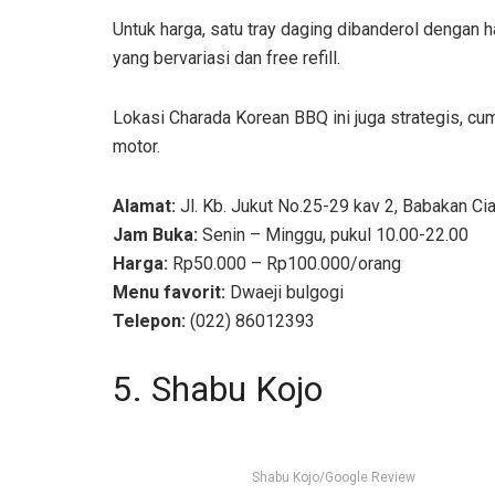
Untuk harga, satu tray daging dibanderol dengan 
yang bervariasi dan free refill.
Lokasi Charada Korean BBQ ini juga strategis, cum
motor.
Alamat:
Jl.
Kb. Jukut No.25-29 kav 2, Babakan Ci
Jam Buka:
Senin – Minggu, pukul 10.00-22.00
Harga:
Rp50.000 – Rp100.000/orang
Menu favorit:
Dwaeji bulgogi
Telepon:
(022) 86012393
5. Shabu Kojo
Shabu Kojo/Google Review