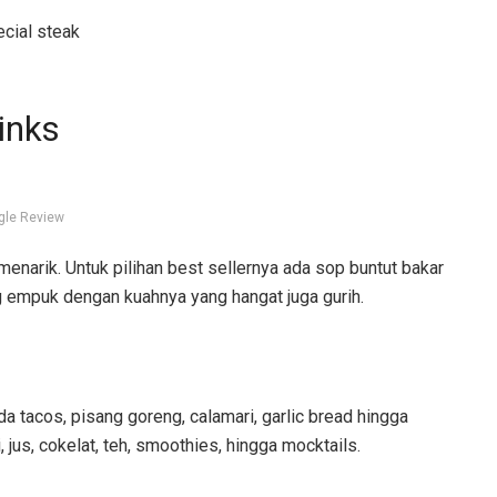
ecial steak
inks
gle Review
narik. Untuk pilihan best sellernya ada sop buntut bakar
g empuk dengan kuahnya yang hangat juga gurih.
a tacos, pisang goreng, calamari, garlic bread hingga
 jus, cokelat, teh, smoothies, hingga mocktails.