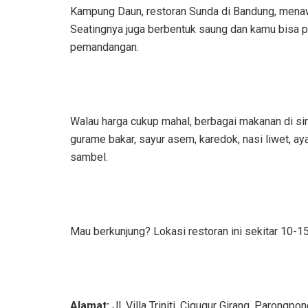
Kampung Daun, restoran Sunda di Bandung, menaw
Seatingnya juga berbentuk saung dan kamu bisa pi
pemandangan.
Walau harga cukup mahal, berbagai makanan di sin
gurame bakar, sayur asem, karedok, nasi liwet, 
sambel.
Mau berkunjung? Lokasi restoran ini sekitar 10-1
Alamat:
Jl. Villa Triniti, Cigugur Girang, Parongpo