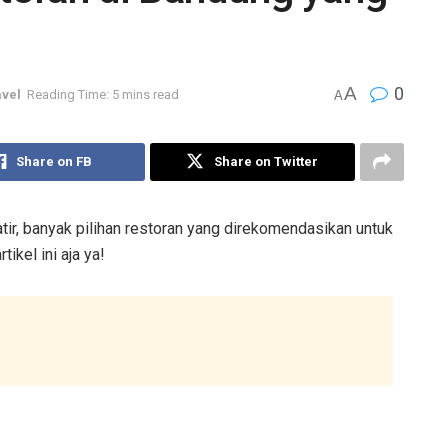
A
0
avel
Reading Time: 5 mins read
A
Share on FB
Share on Twitter
ir, banyak pilihan restoran yang direkomendasikan untuk
tikel ini aja ya!