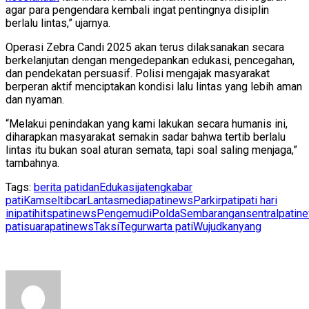
agar para pengendara kembali ingat pentingnya disiplin
berlalu lintas,” ujarnya.
Operasi Zebra Candi 2025 akan terus dilaksanakan secara
berkelanjutan dengan mengedepankan edukasi, pencegahan,
dan pendekatan persuasif. Polisi mengajak masyarakat
berperan aktif menciptakan kondisi lalu lintas yang lebih aman
dan nyaman.
“Melakui penindakan yang kami lakukan secara humanis ini,
diharapkan masyarakat semakin sadar bahwa tertib berlalu
lintas itu bukan soal aturan semata, tapi soal saling menjaga,”
tambahnya.
Tags:
berita pati
dan
Edukasi
jateng
kabar
pati
Kamseltibcar
Lantas
mediapatinews
Parkir
pati
pati hari
ini
patihits
patinews
Pengemudi
Polda
Sembarangan
sentralpatin
pati
suarapatinews
Taksi
Tegur
warta pati
Wujudkan
yang