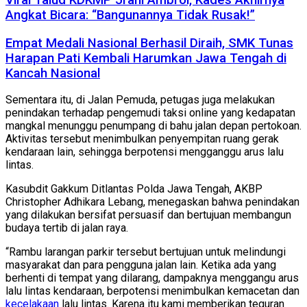
Viral Talud KDKMP Jrahi Ambrol, Kades Akhirnya
Angkat Bicara: “Bangunannya Tidak Rusak!”
Empat Medali Nasional Berhasil Diraih, SMK Tunas
Harapan Pati Kembali Harumkan Jawa Tengah di
Kancah Nasional
Sementara itu, di Jalan Pemuda, petugas juga melakukan
penindakan terhadap pengemudi taksi online yang kedapatan
mangkal menunggu penumpang di bahu jalan depan pertokoan.
Aktivitas tersebut menimbulkan penyempitan ruang gerak
kendaraan lain, sehingga berpotensi mengganggu arus lalu
lintas.
Kasubdit Gakkum Ditlantas Polda Jawa Tengah, AKBP
Christopher Adhikara Lebang, menegaskan bahwa penindakan
yang dilakukan bersifat persuasif dan bertujuan membangun
budaya tertib di jalan raya.
“Rambu larangan parkir tersebut bertujuan untuk melindungi
masyarakat dan para pengguna jalan lain. Ketika ada yang
berhenti di tempat yang dilarang, dampaknya menggangu arus
lalu lintas kendaraan, berpotensi menimbulkan kemacetan dan
kecelakaan
lalu lintas. Karena itu kami memberikan teguran