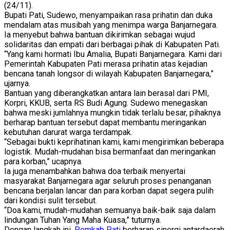
(24/11).
Bupati Pati, Sudewo, menyampaikan rasa prihatin dan duka
mendalam atas musibah yang menimpa warga Banjarnegara.
Ia menyebut bahwa bantuan dikirimkan sebagai wujud
solidaritas dan empati dari berbagai pihak di Kabupaten Pati.
“Yang kami hormati Ibu Amalia, Bupati Banjarnegara. Kami dari
Pemerintah Kabupaten Pati merasa prihatin atas kejadian
bencana tanah longsor di wilayah Kabupaten Banjarnegara,”
ujarnya.
Bantuan yang diberangkatkan antara lain berasal dari PMI,
Korpri, KKUB, serta RS Budi Agung. Sudewo menegaskan
bahwa meski jumlahnya mungkin tidak terlalu besar, pihaknya
berharap bantuan tersebut dapat membantu meringankan
kebutuhan darurat warga terdampak.
“Sebagai bukti keprihatinan kami, kami mengirimkan beberapa
logistik. Mudah-mudahan bisa bermanfaat dan meringankan
para korban,” ucapnya.
Ia juga menambahkan bahwa doa terbaik menyertai
masyarakat Banjarnegara agar seluruh proses penanganan
bencana berjalan lancar dan para korban dapat segera pulih
dari kondisi sulit tersebut.
“Doa kami, mudah-mudahan semuanya baik-baik saja dalam
lindungan Tuhan Yang Maha Kuasa,” tuturnya.
Dengan langkah ini,
Pemkab Pati
berharap sinergi antardaerah