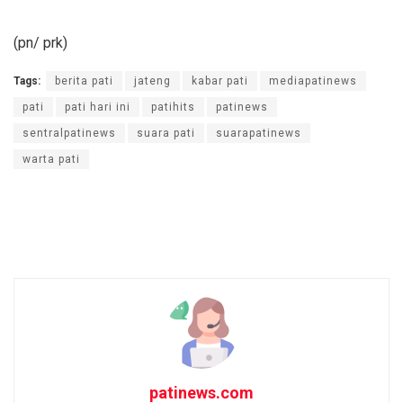
(pn/ prk)
Tags:
berita pati
jateng
kabar pati
mediapatinews
pati
pati hari ini
patihits
patinews
sentralpatinews
suara pati
suarapatinews
warta pati
patinews.com