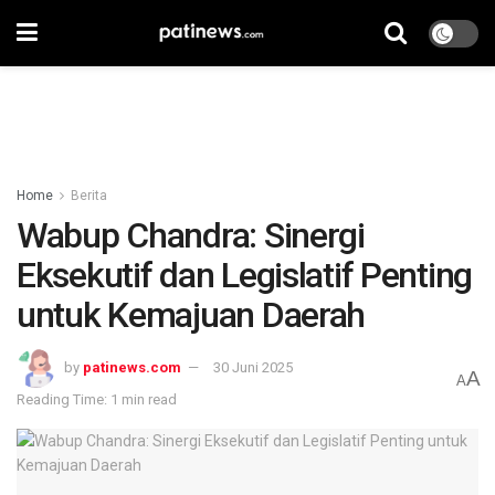
Home
Berita
Wabup Chandra: Sinergi
Eksekutif dan Legislatif Penting
untuk Kemajuan Daerah
by
patinews.com
30 Juni 2025
A
A
Reading Time: 1 min read