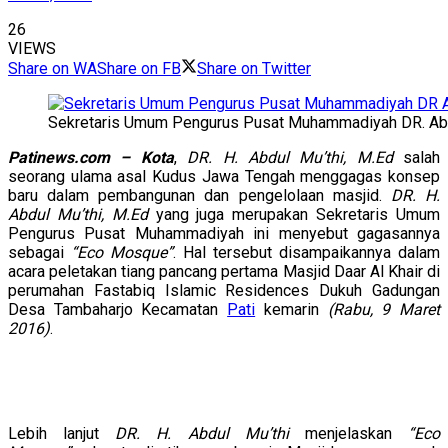
26
VIEWS
Share on WA
Share on FB
Share on Twitter
Sekretaris Umum Pengurus Pusat Muhammadiyah DR. Abd
Patinews.com – Kota
,
DR. H. Abdul Mu’thi, M.Ed
salah
seorang ulama asal Kudus Jawa Tengah menggagas konsep
baru dalam pembangunan dan pengelolaan masjid.
DR. H.
Abdul Mu’thi, M.Ed
yang juga merupakan Sekretaris Umum
Pengurus Pusat Muhammadiyah ini menyebut gagasannya
sebagai
“Eco Mosque”
. Hal tersebut disampaikannya dalam
acara peletakan tiang pancang pertama Masjid Daar Al Khair di
perumahan Fastabiq Islamic Residences Dukuh Gadungan
Desa Tambaharjo Kecamatan
Pati
kemarin
(Rabu, 9 Maret
2016)
.
Lebih lanjut
DR. H. Abdul Mu’thi
menjelaskan
“Eco