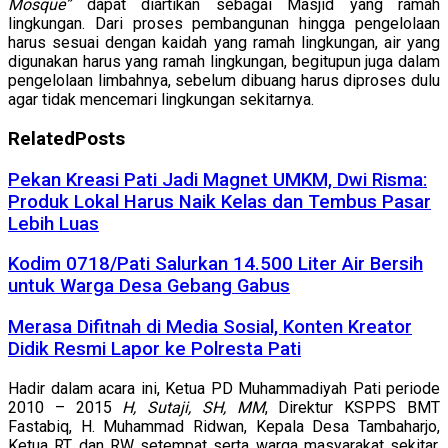
Mosque”
dapat diartikan sebagai Masjid yang ramah
lingkungan. Dari proses pembangunan hingga pengelolaan
harus sesuai dengan kaidah yang ramah lingkungan, air yang
digunakan harus yang ramah lingkungan, begitupun juga dalam
pengelolaan limbahnya, sebelum dibuang harus diproses dulu
agar tidak mencemari lingkungan sekitarnya.
Related
Posts
Pekan Kreasi Pati Jadi Magnet UMKM, Dwi Risma:
Produk Lokal Harus Naik Kelas dan Tembus Pasar
Lebih Luas
Kodim 0718/Pati Salurkan 14.500 Liter Air Bersih
untuk Warga Desa Gebang Gabus
Merasa Difitnah di Media Sosial, Konten Kreator
Didik Resmi Lapor ke Polresta Pati
Hadir dalam acara ini, Ketua PD Muhammadiyah Pati periode
2010 – 2015
H, Sutaji, SH, MM
, Direktur KSPPS BMT
Fastabiq, H. Muhammad Ridwan, Kepala Desa Tambaharjo,
Ketua RT dan RW setempat serta warga masyarakat sekitar.