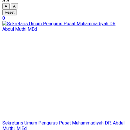
A
A
A
A
Reset
0
Sekretaris Umum Pengurus Pusat Muhammadiyah DR. Abdul
Mu'thi, M.Ed