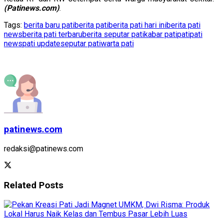
(Patinews.com)
.
Tags:
berita baru pati
berita pati
berita pati hari ini
berita pati
news
berita pati terbaru
berita seputar pati
kabar pati
pati
pati
news
pati update
seputar pati
warta pati
patinews.com
redaksi@patinews.com
Related
Posts