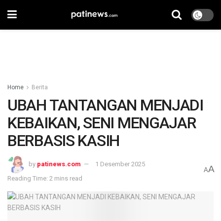
Home
Berita
UBAH TANTANGAN MENJADI
KEBAIKAN, SENI MENGAJAR
BERBASIS KASIH
by
patinews.com
1 Desember 2025
A
A
Reading Time: 2 mins read