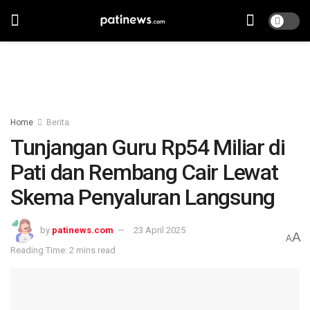
Home
Berita
Tunjangan Guru Rp54 Miliar di
Pati dan Rembang Cair Lewat
Skema Penyaluran Langsung
by
patinews.com
23 April 2025
A
A
Reading Time: 2 mins read