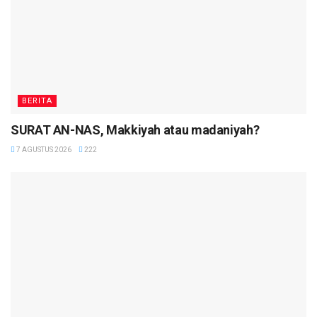
BERITA
SURAT AN-NAS, Makkiyah atau madaniyah?
7 AGUSTUS 2026
222