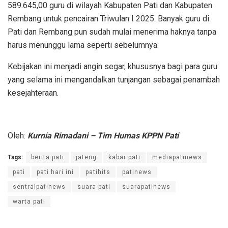
589.645,00 guru di wilayah Kabupaten Pati dan Kabupaten
Rembang untuk pencairan Triwulan I 2025. Banyak guru di
Pati dan Rembang pun sudah mulai menerima haknya tanpa
harus menunggu lama seperti sebelumnya.
Kebijakan ini menjadi angin segar, khususnya bagi para guru
yang selama ini mengandalkan tunjangan sebagai penambah
kesejahteraan.
Oleh:
Kurnia Rimadani – Tim Humas KPPN Pati
Tags:
berita pati
jateng
kabar pati
mediapatinews
pati
pati hari ini
patihits
patinews
sentralpatinews
suara pati
suarapatinews
warta pati