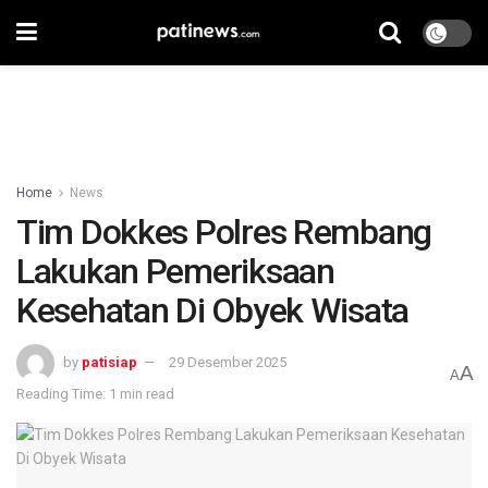
Home
News
Tim Dokkes Polres Rembang
Lakukan Pemeriksaan
Kesehatan Di Obyek Wisata
by
patisiap
29 Desember 2025
A
A
Reading Time: 1 min read