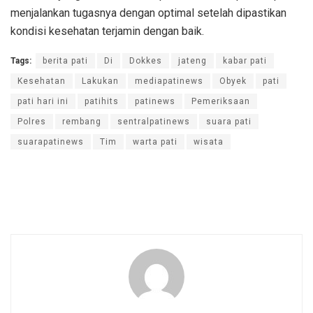
menjalankan tugasnya dengan optimal setelah dipastikan
kondisi kesehatan terjamin dengan baik.
Tags:
berita pati
Di
Dokkes
jateng
kabar pati
Kesehatan
Lakukan
mediapatinews
Obyek
pati
pati hari ini
patihits
patinews
Pemeriksaan
Polres
rembang
sentralpatinews
suara pati
suarapatinews
Tim
warta pati
wisata