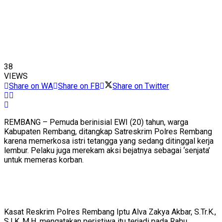
38
VIEWS
Share on WA
Share on FB
Share on Twitter
REMBANG – Pemuda berinisial EWI (20) tahun, warga
Kabupaten Rembang, ditangkap Satreskrim Polres Rembang
karena memerkosa istri tetangga yang sedang ditinggal kerja
lembur. Pelaku juga merekam aksi bejatnya sebagai ‘senjata’
untuk memeras korban.
Kasat Reskrim Polres Rembang Iptu Alva Zakya Akbar, S.Tr.K.,
S.I.K.,M.H. mengatakan peristiwa itu terjadi pada Rabu