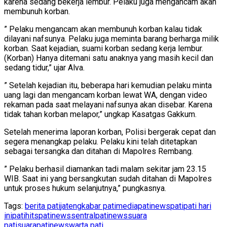
karena sedang bekerja lembur. Pelaku juga mengancam akan
membunuh korban.
” Pelaku mengancam akan membunuh korban kalau tidak
dilayani nafsunya. Pelaku juga meminta barang berharga milik
korban. Saat kejadian, suami korban sedang kerja lembur.
(Korban) Hanya ditemani satu anaknya yang masih kecil dan
sedang tidur,” ujar Alva.
” Setelah kejadian itu, beberapa hari kemudian pelaku minta
uang lagi dan mengancam korban lewat WA, dengan video
rekaman pada saat melayani nafsunya akan disebar. Karena
tidak tahan korban melapor,” ungkap Kasatgas Gakkum.
Setelah menerima laporan korban, Polisi bergerak cepat dan
segera menangkap pelaku. Pelaku kini telah ditetapkan
sebagai tersangka dan ditahan di Mapolres Rembang.
” Pelaku berhasil diamankan tadi malam sekitar jam 23.15
WIB. Saat ini yang bersangkutan sudah ditahan di Mapolres
untuk proses hukum selanjutnya,” pungkasnya.
Tags:
berita pati
jateng
kabar pati
mediapatinews
pati
pati hari
ini
patihits
patinews
sentralpatinews
suara
pati
suarapatinews
warta pati