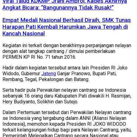
Viral Talud KDKMP Jrahi Ambrol, Kades Akhirnya
Angkat Bicara: “Bangunannya Tidak Rusak!”
Empat Medali Nasional Berhasil Diraih, SMK Tunas
Harapan Pati Kembali Harumkan Jawa Tengah di
Kancah Nasional
Kegiatan ini terkait dengan berakhirnya perpanjangan nelayan
dengan alat tangkap cantrang / dimulai pemberlakuan
PERMEN KP RI No. 71 tahun 2016.
Hadir dalam kegiatan tersebut antara lain Presiden RI Joko
Widodo, Gubernur
Jateng
Ganjar Pranowo, Bupati Pati,
Rembang, Tegal, Pekalongan dan Batang.
Serta hadir pula Perwakilan nelayan cantrang se Indonesia
sebanyak 16 orang daru Kabupaten Pati diwakili H. Rasmijan,
Hery Budiyanto, Solikhin dan Sutejo.
Dalam Pertemuan tersebut dari Perwakilan Nelayan cantrang
se Indonesia yang tergabung dalam ANNI (Aliansi Nelayan
Indonesia), memohon kepada Presiden RI JOKO WIDODO
terkait kelangsungan hidup bagi para Nelayan Cantrang, yaitu,
Pemerintah Melegalkan Cantrang secara Nasional atau