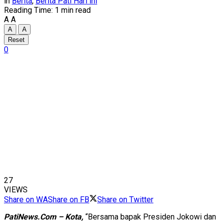
in
Berita
,
Berita Pati Hari ini
Reading Time: 1 min read
A
A
A
A
Reset
0
27
VIEWS
Share on WA
Share on FB
Share on Twitter
PatiNews.Com – Kota,
“Bersama bapak Presiden Jokowi dan