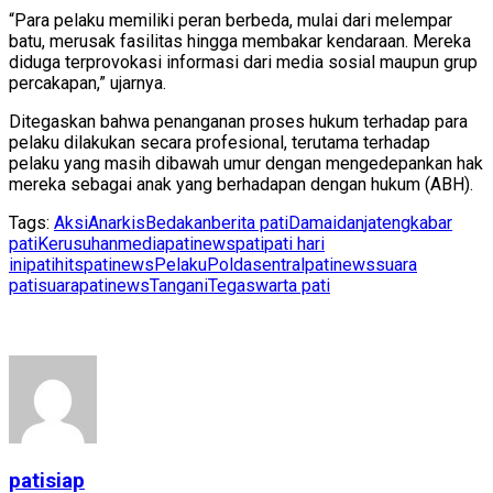
“Para pelaku memiliki peran berbeda, mulai dari melempar
batu, merusak fasilitas hingga membakar kendaraan. Mereka
diduga terprovokasi informasi dari media sosial maupun grup
percakapan,” ujarnya.
Ditegaskan bahwa penanganan proses hukum terhadap para
pelaku dilakukan secara profesional, terutama terhadap
pelaku yang masih dibawah umur dengan mengedepankan hak
mereka sebagai anak yang berhadapan dengan hukum (ABH).
Tags:
Aksi
Anarkis
Bedakan
berita pati
Damai
dan
jateng
kabar
pati
Kerusuhan
mediapatinews
pati
pati hari
ini
patihits
patinews
Pelaku
Polda
sentralpatinews
suara
pati
suarapatinews
Tangani
Tegas
warta pati
patisiap