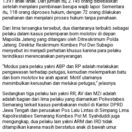
1.391 anak-anak. Dari jumlah itu, 2.145 orang dibebaskan
setelah menjalani pembinaan berupa wajib lapor. Sementara
itu, 118 orang diproses hukum, dengan 72 orang dilakukan
penahanan dan menjalani proses hukum tanpa penahaan.
Dari lima tersangka tersebut, dua diantaranya terbukti sebagai
pelaku dalam kasus pelemparan bom molotov di depan
Mapolda Jateng yang ditangani oleh Ditreskrimum Polda
Jateng. Direktur Reskrimum Kombes Pol Dwi Subagio
menyebut ini menjadi perhatian khusus karena para pelaku
terindikasi merencanakan penyerangan.
“Modus para pelaku yakni ABP dan RP adalah melakukan
pengawasan terhadap petugas, kemudian melemparkan batu
dan bom molotov ke arah aparat. Motif utamanya
menimbulkan kerusuhan dan melukai petugas,” jelasnya.
Sedangkan tiga pelaku lain yakni RR, AV dan MZI adalah
adalah bagian dari lima pelaku yang diamankan Polrestabes
Semarang terkait kasus pembakaran mobil di Kantor DPRD
Jawa Tengah dan perusakan Pos Lalu Lintas di Simpang Lima.
Kapolrestabes Semarang Kombes Pol M. Syahduddi juga
mengungkap, dua pelaku lain yakni ARM dan IRD tidak
ditampilkan karena masih berstatus anak di bawah umur.