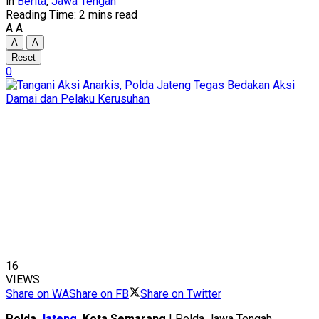
in
Berita
,
Jawa Tengah
Reading Time: 2 mins read
A
A
A
A
Reset
0
16
VIEWS
Share on WA
Share on FB
Share on Twitter
Polda
Jateng
, Kota Semarang
| Polda Jawa Tengah