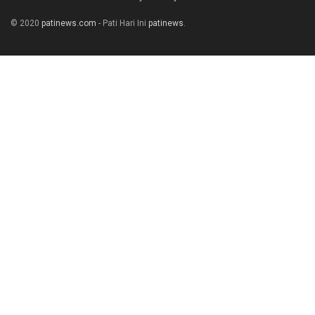
© 2020
patinews.com
- Pati Hari Ini
patinews
.