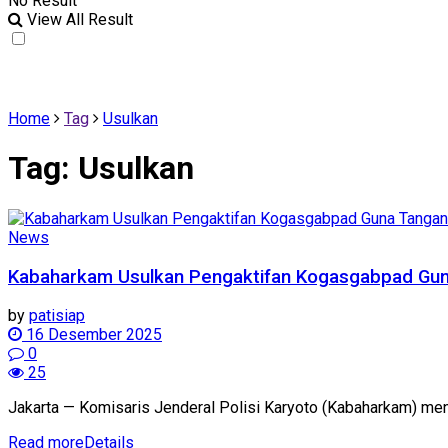
No Result
View All Result
Home
Tag
Usulkan
Tag:
Usulkan
News
Kabaharkam Usulkan Pengaktifan Kogasgabpad Gun
by
patisiap
16 Desember 2025
0
25
Jakarta — Komisaris Jenderal Polisi Karyoto (Kabaharkam) m
Read more
Details