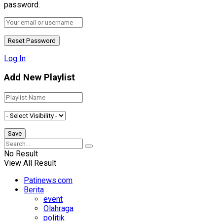
password.
Log In
Add New Playlist
No Result
View All Result
Patinews.com
Berita
event
Olahraga
politik