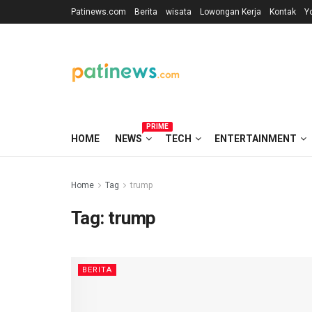
Patinews.com
Berita
wisata
Lowongan Kerja
Kontak
Y
PRIME
HOME
NEWS
TECH
ENTERTAINMENT
Home
Tag
trump
Tag:
trump
BERITA