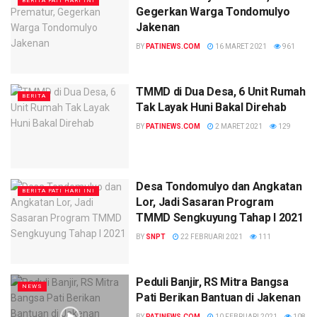
BERITA PATI HARI INI
Gegerkan Warga Tondomulyo
Jakenan
BY
PATINEWS.COM
16 MARET 2021
961
TMMD di Dua Desa, 6 Unit Rumah
BERITA
Tak Layak Huni Bakal Direhab
BY
PATINEWS.COM
2 MARET 2021
129
Desa Tondomulyo dan Angkatan
BERITA PATI HARI INI
Lor, Jadi Sasaran Program
TMMD Sengkuyung Tahap I 2021
BY
SNPT
22 FEBRUARI 2021
111
Peduli Banjir, RS Mitra Bangsa
NEWS
Pati Berikan Bantuan di Jakenan
BY
PATINEWS.COM
10 FEBRUARI 2021
108