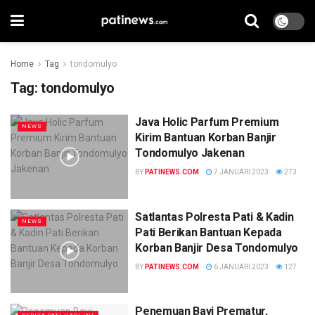
Home
Tag
tondomulyo
Tag:
tondomulyo
Java Holic Parfum Premium
NEWS
Kirim Bantuan Korban Banjir
Tondomulyo Jakenan
BY
PATINEWS.COM
7 JANUARI 2023
273
Satlantas Polresta Pati & Kadin
NEWS
Pati Berikan Bantuan Kepada
Korban Banjir Desa Tondomulyo
BY
PATINEWS.COM
6 JANUARI 2023
127
Penemuan Bayi Prematur,