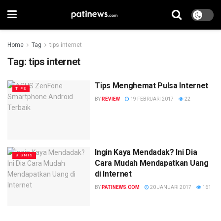
Home
Tag
tips internet
Tag:
tips internet
Tips Menghemat Pulsa Internet
TIPS
BY
REVIEW
19 FEBRUARI 2017
22
Ingin Kaya Mendadak? Ini Dia
BISNIS
Cara Mudah Mendapatkan Uang
di Internet
BY
PATINEWS.COM
20 JANUARI 2017
161