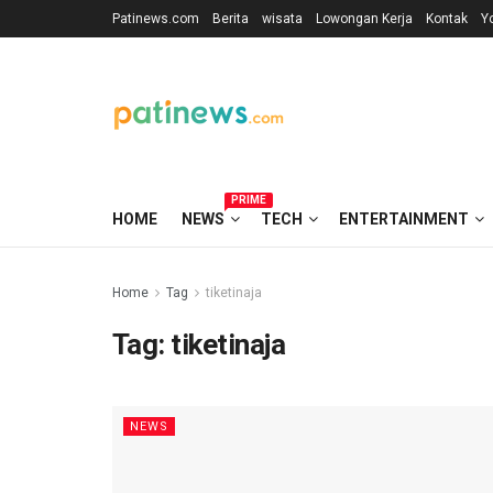
Patinews.com
Berita
wisata
Lowongan Kerja
Kontak
Y
PRIME
HOME
NEWS
TECH
ENTERTAINMENT
Home
Tag
tiketinaja
Tag:
tiketinaja
NEWS