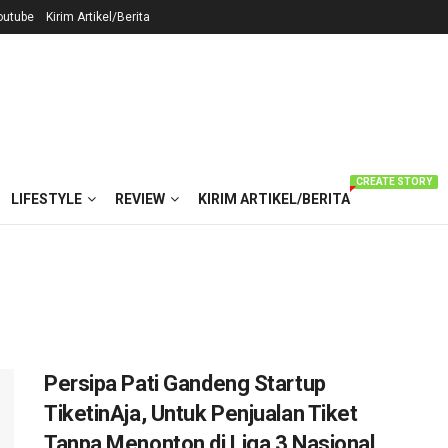
outube
Kirim Artikel/Berita
CREATE STORY
LIFESTYLE
REVIEW
KIRIM ARTIKEL/BERITA
Persipa Pati Gandeng Startup
TiketinAja, Untuk Penjualan Tiket
Tanpa Menonton di Liga 3 Nasional