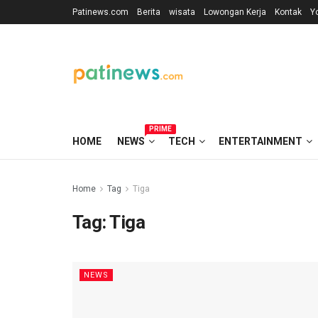
Patinews.com
Berita
wisata
Lowongan Kerja
Kontak
Y
PRIME
HOME
NEWS
TECH
ENTERTAINMENT
Home
Tag
Tiga
Tag:
Tiga
NEWS