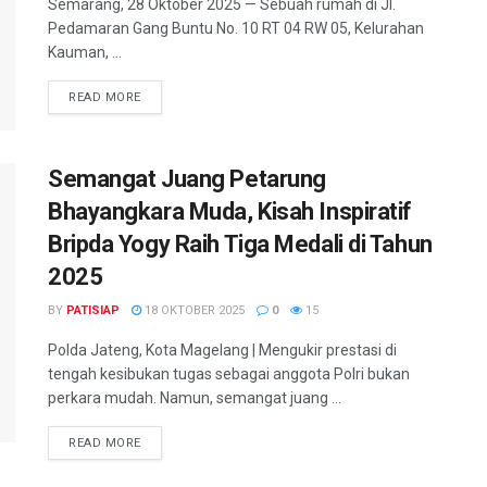
Semarang, 28 Oktober 2025 — Sebuah rumah di Jl.
Pedamaran Gang Buntu No. 10 RT 04 RW 05, Kelurahan
Kauman, ...
DETAILS
READ MORE
Semangat Juang Petarung
Bhayangkara Muda, Kisah Inspiratif
Bripda Yogy Raih Tiga Medali di Tahun
2025
BY
PATISIAP
18 OKTOBER 2025
0
15
Polda Jateng, Kota Magelang | Mengukir prestasi di
tengah kesibukan tugas sebagai anggota Polri bukan
perkara mudah. Namun, semangat juang ...
DETAILS
READ MORE