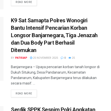
DETAILS
READ MORE
K9 Sat Samapta Polres Wonogiri
Bantu Intensif Pencarian Korban
Longsor Banjarnegara, Tiga Jenazah
dan Dua Body Part Berhasil
Ditemukan
BY
PATISIAP
25 NOVEMBER 2025
0
25
Banjarnegara – Upaya pencarian korban tanah longsor di
Dukuh Situkung, Desa Pandanarum, Kecamatan
Pandanarum, Kabupaten Banjarnegara terus dilakukan
secara masif. ...
DETAILS
READ MORE
Serdik SPPK Sespim Polri Angkatan