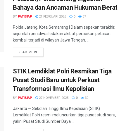
Bahaya dan Ancaman Hukuman Berat
BY
PATISIAP
21 FEBRUARI 2026
0
57
Polda Jateng, Kota Semarang | Dalam sepekan terakhir,
sejumlah peristiwa ledakan akibat peracikan petasan
kembali terjadi di wilayah Jawa Tengah. ...
DETAILS
READ MORE
STIK Lemdiklat Polri Resmikan Tiga
Pusat Studi Baru untuk Perkuat
Transformasi Ilmu Kepolisian
BY
PATISIAP
27 NOVEMBER 2025
0
30
Jakarta — Sekolah Tinggi Ilmu Kepolisian (STIK)
Lemdiklat Polri resmi meluncurkan tiga pusat studi baru,
yakni Pusat Studi Sumber Daya ...