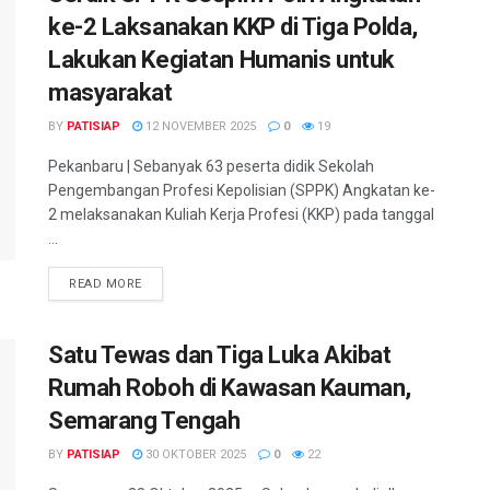
ke-2 Laksanakan KKP di Tiga Polda,
Lakukan Kegiatan Humanis untuk
masyarakat
BY
PATISIAP
12 NOVEMBER 2025
0
19
Pekanbaru | Sebanyak 63 peserta didik Sekolah
Pengembangan Profesi Kepolisian (SPPK) Angkatan ke-
2 melaksanakan Kuliah Kerja Profesi (KKP) pada tanggal
...
DETAILS
READ MORE
Satu Tewas dan Tiga Luka Akibat
Rumah Roboh di Kawasan Kauman,
Semarang Tengah
BY
PATISIAP
30 OKTOBER 2025
0
22