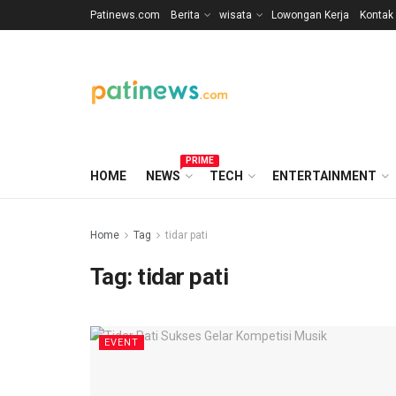
Patinews.com
Berita
wisata
Lowongan Kerja
Kontak
PRIME
HOME
NEWS
TECH
ENTERTAINMENT
Home
Tag
tidar pati
Tag:
tidar pati
EVENT