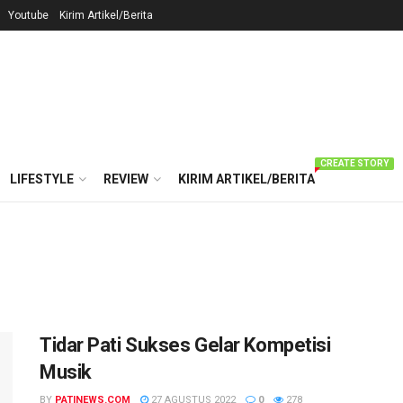
Youtube
Kirim Artikel/Berita
CREATE STORY
LIFESTYLE
REVIEW
KIRIM ARTIKEL/BERITA
Tidar Pati Sukses Gelar Kompetisi
Musik
BY
PATINEWS.COM
27 AGUSTUS 2022
0
278