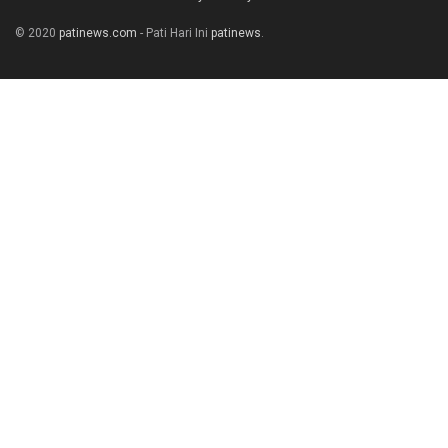
© 2020
patinews.com
- Pati Hari Ini
patinews
.