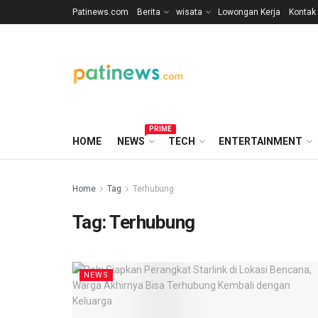
Patinews.com
Berita
wisata
Lowongan Kerja
Kontak
PRIME
HOME
NEWS
TECH
ENTERTAINMENT
Home
Tag
Terhubung
Tag:
Terhubung
NEWS