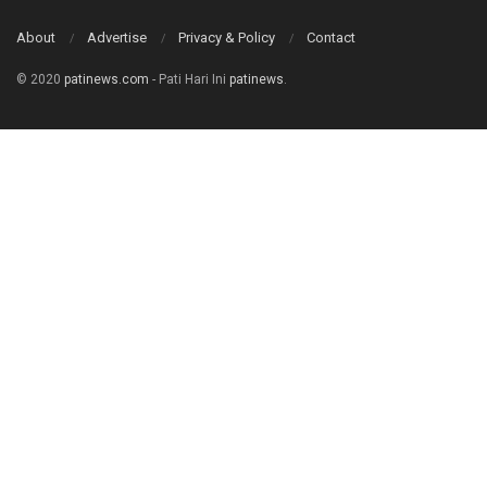
About
Advertise
Privacy & Policy
Contact
© 2020
patinews.com
- Pati Hari Ini
patinews
.