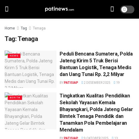
Home
Tag
Tenaga
Tag:
Tenaga
Peduli Bencana Sumatera, Polda
NEWS
Jateng Kirim 5 Truk Berisi
Bantuan Logistik, Tenaga Medis
dan Uang Tunai Rp. 2,2 Milyar
BY
PATISIAP
2 DESEMBER 2025
19
Tingkatkan Kualitas Pendidikan
BERITA
Sekolah Yayasan Kemala
Bhayangkari, Polda Jateng Gelar
Bimtek Tenaga Pendidik dan
Tanamkan Pola Pembelajaran
Mendalam
BY
PATISIAP
9 OKTOBER 2025
13