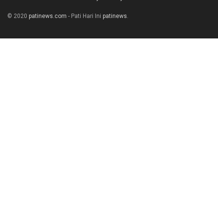
© 2020
patinews.com
- Pati Hari Ini
patinews
.