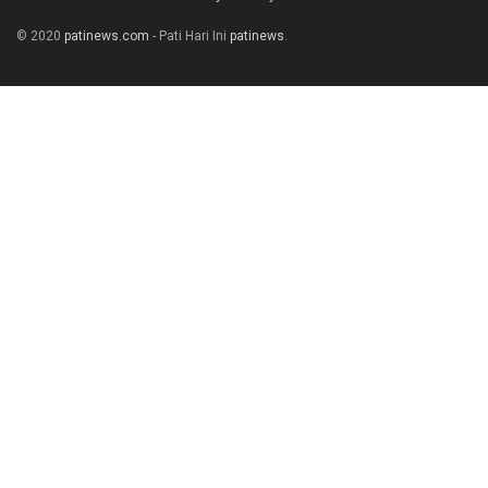
© 2020
patinews.com
- Pati Hari Ini
patinews
.