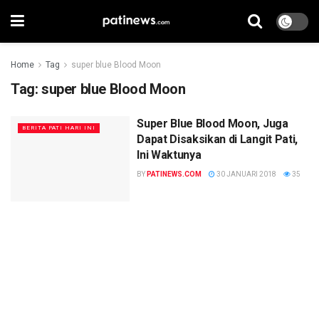
Home
Tag
super blue Blood Moon
Tag:
super blue Blood Moon
Super Blue Blood Moon, Juga
BERITA PATI HARI INI
Dapat Disaksikan di Langit Pati,
Ini Waktunya
BY
PATINEWS.COM
30 JANUARI 2018
35