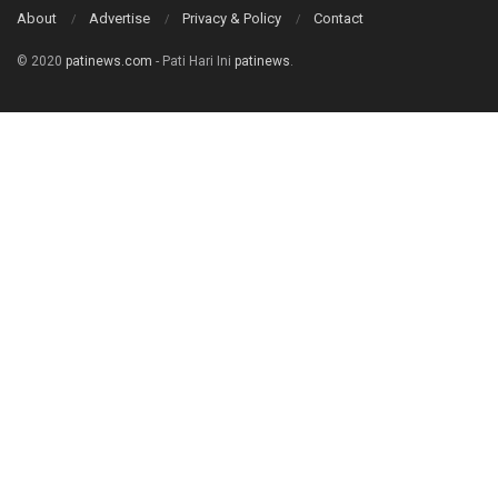
About
Advertise
Privacy & Policy
Contact
© 2020
patinews.com
- Pati Hari Ini
patinews
.