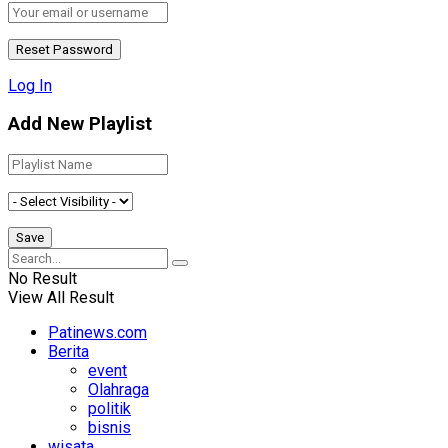
Log In
Add New Playlist
No Result
View All Result
Patinews.com
Berita
event
Olahraga
politik
bisnis
wisata