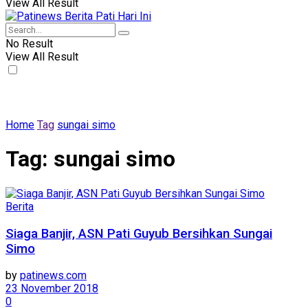
View All Result
No Result
View All Result
Home
Tag
sungai simo
Tag:
sungai simo
Berita
Siaga Banjir, ASN Pati Guyub Bersihkan Sungai
Simo
by
patinews.com
23 November 2018
0