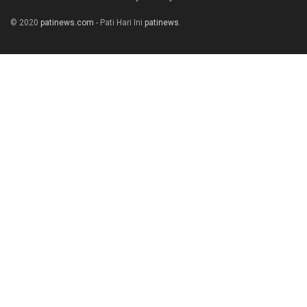
© 2020
patinews.com
- Pati Hari Ini
patinews
.