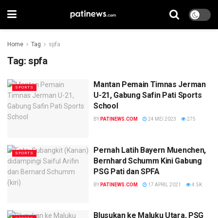
Home
Tag
spfa
Tag:
spfa
Mantan Pemain Timnas Jerman
SPORTS
U-21, Gabung Safin Pati Sports
School
BY
PATINEWS.COM
24 MEI 2023
275
Pernah Latih Bayern Muenchen,
SPORTS
Bernhard Schumm Kini Gabung
PSG Pati dan SPFA
BY
PATINEWS.COM
17 APRIL 2021
4.5K
Blusukan ke Maluku Utara, PSG