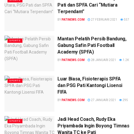
SPORTS
Pati dan SPFA Cari “Mutiara
Terpendam”
BY
PATINEWS.COM
27 FEBRUARI 2021
557
Mantan Pelatih Persib Bandung,
SPORTS
Gabung Safin Pati Football
Academy (SPFA)
BY
PATINEWS.COM
28 JANUARI 2021
1.2K
Luar Biasa, Fisioterapis SPFA
SPORTS
dan PSG Pati Kantongi Lisensi
FIFA
BY
PATINEWS.COM
27 JANUARI 2021
295
Jadi Head Coach, Rudy Eka
SPORTS
Priyambada Ingin Boyong Timnas
Wanita TC ke Pati