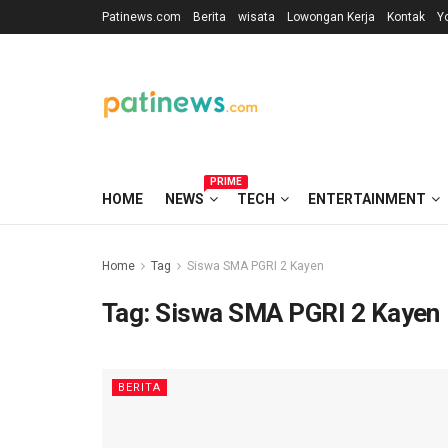
Patinews.com
Berita
wisata
Lowongan Kerja
Kontak
Y
PRIME
HOME
NEWS
TECH
ENTERTAINMENT
Home
Tag
Siswa SMA PGRI 2 Kayen
Tag:
Siswa SMA PGRI 2 Kayen
BERITA