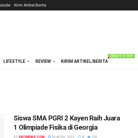
outube
Kirim Artikel/Berita
CREATE STORY
LIFESTYLE
REVIEW
KIRIM ARTIKEL/BERITA
Siswa SMA PGRI 2 Kayen Raih Juara
1 Olimpiade Fisika di Georgia
BY
PATINEWS.COM
26 APRIL 2016
0
230