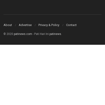
About
Advertise
Privacy & Policy
Contact
© 2020
patinews.com
- Pati Hari Ini
patinews
.