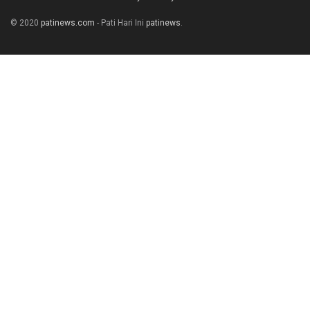
© 2020
patinews.com
- Pati Hari Ini
patinews
.