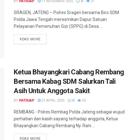
BY
PATISIAP
11 NOVEMBER 2025
0
21
SRAGEN, JATENG – Polres Sragen bersama Biro SDM
Polda Jawa Tengah meresmikan Dapur Satuan
Pelayanan Pemenuhan Gizi (SPPG) di Desa ...
DETAILS
READ MORE
Ketua Bhayangkari Cabang Rembang
Bersama Kabag SDM Salurkan Tali
Asih Untuk Anggota Sakit
BY
PATISIAP
27 APRIL 2025
0
55
REMBANG - Polres Rembag Polda Jateng sebagai wujud
perhatian dan kasih sayang terhadap anggota, Ketua
Bhayangkari Cabang Rembang Ny. Rani ...
DETAILS
READ MORE