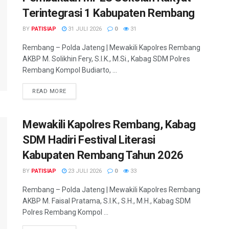
Terintegrasi 1 Kabupaten Rembang
BY
PATISIAP
31 JULI 2026
0
31
Rembang – Polda Jateng | Mewakili Kapolres Rembang
AKBP M. Solikhin Fery, S.I.K., M.Si., Kabag SDM Polres
Rembang Kompol Budiarto, ...
DETAILS
READ MORE
Mewakili Kapolres Rembang, Kabag
SDM Hadiri Festival Literasi
Kabupaten Rembang Tahun 2026
BY
PATISIAP
23 JULI 2026
0
33
Rembang – Polda Jateng | Mewakili Kapolres Rembang
AKBP M. Faisal Pratama, S.I.K., S.H., M.H., Kabag SDM
Polres Rembang Kompol ...