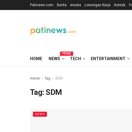
Patinews.com
Berita
wisata
Lowongan Kerja
Kontak
Y
PRIME
HOME
NEWS
TECH
ENTERTAINMENT
Home
Tag
SDM
Tag:
SDM
NEWS