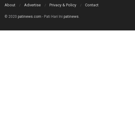
About
Advertise
Privacy & Policy
Contact
© 2020
patinews.com
- Pati Hari Ini
patinews
.