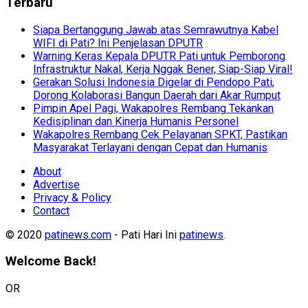
Terbaru
Siapa Bertanggung Jawab atas Semrawutnya Kabel
WIFI di Pati? Ini Penjelasan DPUTR
Warning Keras Kepala DPUTR Pati untuk Pemborong
Infrastruktur Nakal, Kerja Nggak Bener, Siap-Siap Viral!
Gerakan Solusi Indonesia Digelar di Pendopo Pati,
Dorong Kolaborasi Bangun Daerah dari Akar Rumput
Pimpin Apel Pagi, Wakapolres Rembang Tekankan
Kedisiplinan dan Kinerja Humanis Personel
Wakapolres Rembang Cek Pelayanan SPKT, Pastikan
Masyarakat Terlayani dengan Cepat dan Humanis
About
Advertise
Privacy & Policy
Contact
© 2020
patinews.com
- Pati Hari Ini
patinews
.
Welcome Back!
OR