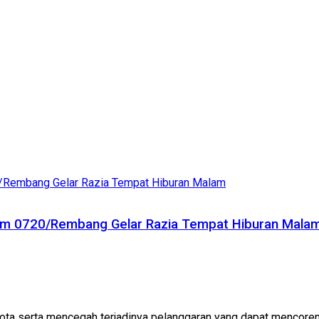
im 0720/Rembang Gelar Razia Tempat Hiburan Mala
a serta mencegah terjadinya pelanggaran yang dapat mencoreng n