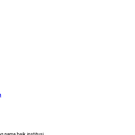
m
ama baik institusi, ...