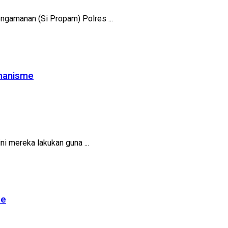
gamanan (Si Propam) Polres ...
emanisme
 mereka lakukan guna ...
me