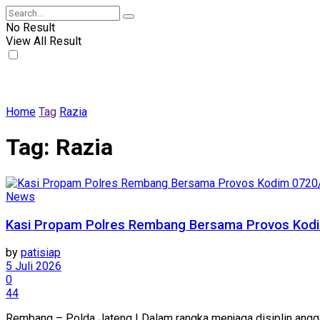
No Result
View All Result
Home
Tag
Razia
Tag:
Razia
News
Kasi Propam Polres Rembang Bersama Provos Kod
by
patisiap
5 Juli 2026
0
44
Rembang – Polda Jateng | Dalam rangka menjaga disiplin anggot