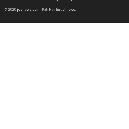
© 2020
patinews.com
- Pati Hari Ini
patinews
.