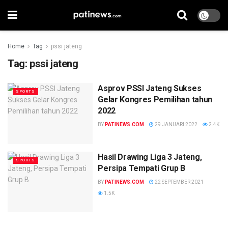
Home
Tag
pssi jateng
Tag:
pssi jateng
Asprov PSSI Jateng Sukses
SPORTS
Gelar Kongres Pemilihan tahun
2022
BY
PATINEWS.COM
29 JANUARI 2022
2.4K
Hasil Drawing Liga 3 Jateng,
SPORTS
Persipa Tempati Grup B
BY
PATINEWS.COM
22 SEPTEMBER 2021
1.5K