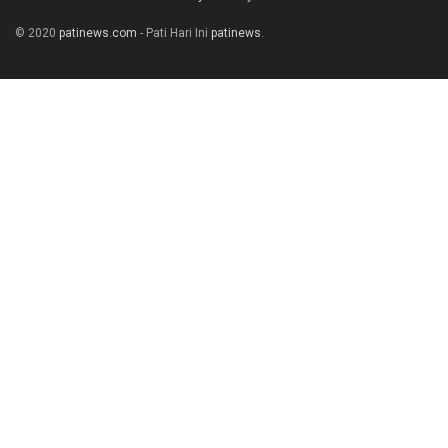
© 2020
patinews.com
- Pati Hari Ini
patinews
.