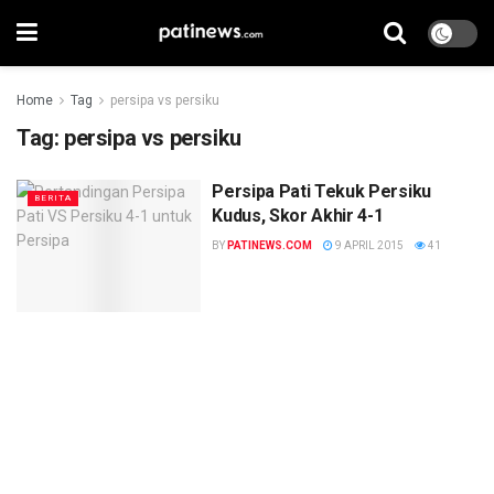
Home
Tag
persipa vs persiku
Tag:
persipa vs persiku
Persipa Pati Tekuk Persiku
BERITA
Kudus, Skor Akhir 4-1
BY
PATINEWS.COM
9 APRIL 2015
41