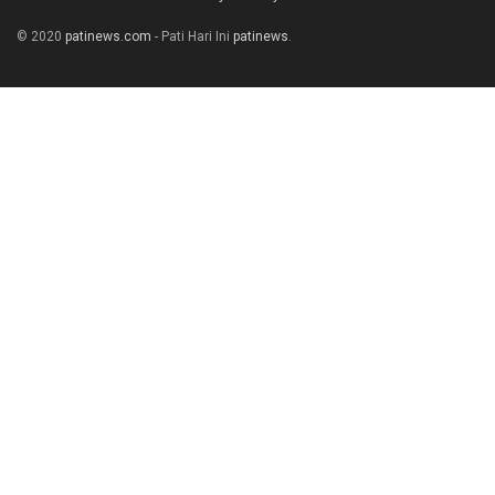
© 2020
patinews.com
- Pati Hari Ini
patinews
.