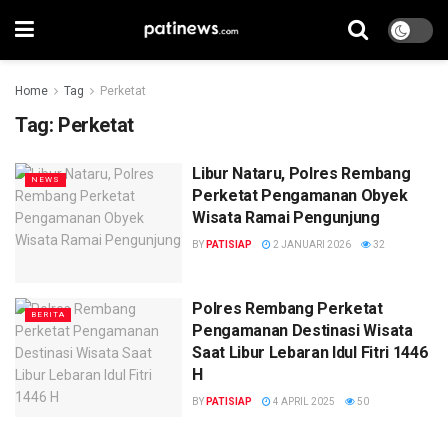
Home
Tag
Perketat
Tag:
Perketat
Libur Nataru, Polres Rembang
NEWS
Perketat Pengamanan Obyek
Wisata Ramai Pengunjung
BY
PATISIAP
2 JANUARI 2026
32
Polres Rembang Perketat
BERITA
Pengamanan Destinasi Wisata
Saat Libur Lebaran Idul Fitri 1446
H
BY
PATISIAP
4 APRIL 2025
50