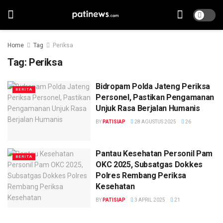
Home
Tag
Periksa
Tag:
Periksa
Bidropam Polda Jateng Periksa
BERITA
Personel, Pastikan Pengamanan
Unjuk Rasa Berjalan Humanis
BY
PATISIAP
28 AGUSTUS 2025
26
Pantau Kesehatan Personil Pam
BERITA
OKC 2025, Subsatgas Dokkes
Polres Rembang Periksa
Kesehatan
BY
PATISIAP
3 APRIL 2025
21