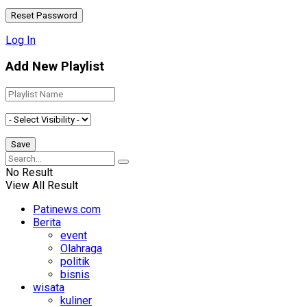
Log In
Add New Playlist
No Result
View All Result
Patinews.com
Berita
event
Olahraga
politik
bisnis
wisata
kuliner