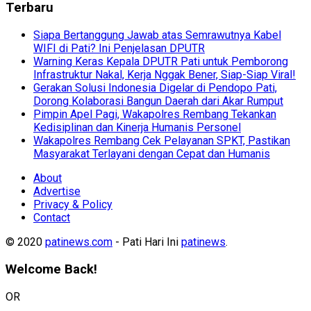
Terbaru
Siapa Bertanggung Jawab atas Semrawutnya Kabel
WIFI di Pati? Ini Penjelasan DPUTR
Warning Keras Kepala DPUTR Pati untuk Pemborong
Infrastruktur Nakal, Kerja Nggak Bener, Siap-Siap Viral!
Gerakan Solusi Indonesia Digelar di Pendopo Pati,
Dorong Kolaborasi Bangun Daerah dari Akar Rumput
Pimpin Apel Pagi, Wakapolres Rembang Tekankan
Kedisiplinan dan Kinerja Humanis Personel
Wakapolres Rembang Cek Pelayanan SPKT, Pastikan
Masyarakat Terlayani dengan Cepat dan Humanis
About
Advertise
Privacy & Policy
Contact
© 2020
patinews.com
- Pati Hari Ini
patinews
.
Welcome Back!
OR