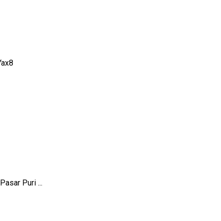
yYax8
sar Puri ...